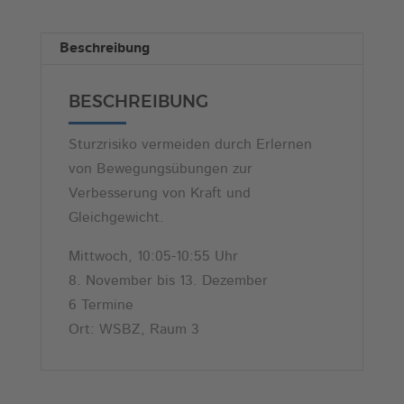
n
a
Beschreibung
t
i
BESCHREIBUNG
v
e
Sturzrisiko vermeiden durch Erlernen
:
von Bewegungsübungen zur
Verbesserung von Kraft und
Gleichgewicht.
Mittwoch, 10:05-10:55 Uhr
8. November bis 13. Dezember
6 Termine
Ort: WSBZ, Raum 3