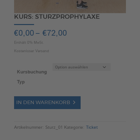
KURS: STURZPROPHYLAXE
Preisspanne:
€
0,00
–
€
72,00
€0,00
Enthält 0% MwSt.
bis
Kostenloser Versand
€72,00
Kursbuchung
Typ
Kurs:
A
IN DEN WARENKORB
Sturzprophylaxe
l
Menge
t
e
Artikelnummer:
Sturz_01
Kategorie:
Ticket
r