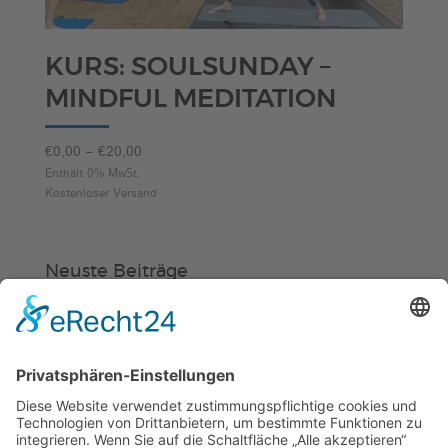
KURS: SOULSUNDAY –
MINDFUL MEDITATION
Preisspanne:
€
0,00
–
€
20,00
€0,00
Enthält 0% MwSt.
Kostenloser Versand
bis
€20,00
Neuste Beiträge
Verein
HSC
KiSS
Weinheimer Kerwe – Kerwemontag
ab 13 Uhr geschlossen
„Am Ende bekommt jeder ein