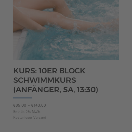
KURS: 10ER BLOCK
SCHWIMMKURS
(ANFÄNGER, SA, 13:30)
Preisspanne:
€
85,00
–
€
140,00
€85,00
Enthält 0% MwSt.
Kostenloser Versand
bis
€140,00