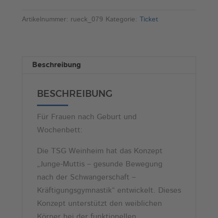
Bewegung
t
nach
e
Artikelnummer:
rueck_079
Kategorie:
Ticket
der
r
Schwangerschaft
n
(Di,
a
Beschreibung
11:00)
t
Menge
i
BESCHREIBUNG
v
e
Für Frauen nach Geburt und
:
Wochenbett:
Die TSG Weinheim hat das Konzept
„Junge-Muttis – gesunde Bewegung
nach der Schwangerschaft –
Kräftigungsgymnastik“ entwickelt. Dieses
Konzept unterstützt den weiblichen
Körper bei der funktionellen