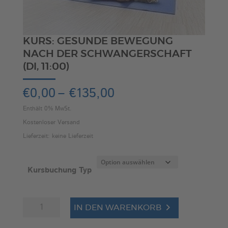
KURS: GESUNDE BEWEGUNG
NACH DER SCHWANGERSCHAFT
(DI, 11:00)
Preisspanne:
€
0,00
–
€
135,00
€0,00
Enthält 0% MwSt.
bis
Kostenloser Versand
€135,00
Lieferzeit: keine Lieferzeit
Kursbuchung Typ
Kurs:
A
IN DEN WARENKORB
Gesunde
l