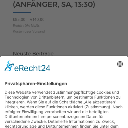
(ANFÄNGER, SA, 13:30)
Preisspanne:
€
85,00
–
€
140,00
€85,00
Enthält 0% MwSt.
Kostenloser Versand
bis
€140,00
Neuste Beiträge
Verein
HSC
KiSS
„Am Ende bekommt jeder ein
Schwimmabzeichen“
Sommercamps: Fußball, Tanz oder
Hockey