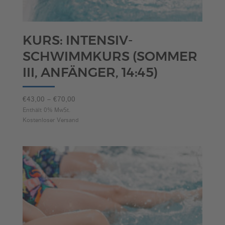
KURS: INTENSIV-
SCHWIMMKURS (SOMMER
III, ANFÄNGER, 14:45)
Preisspanne:
€
43,00
–
€
70,00
€43,00
Enthält 0% MwSt.
Kostenloser Versand
bis
€70,00