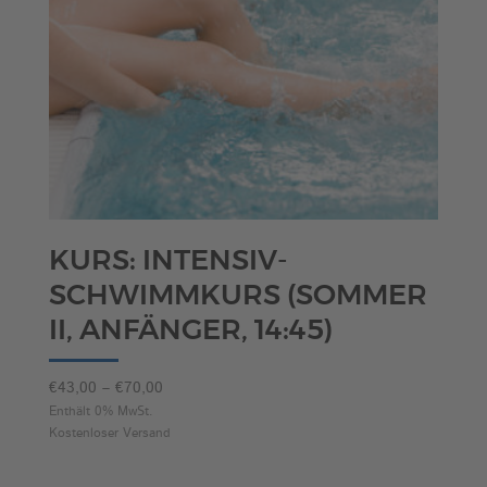
KURS: INTENSIV-
SCHWIMMKURS (SOMMER
II, ANFÄNGER, 14:45)
Preisspanne:
€
43,00
–
€
70,00
€43,00
Enthält 0% MwSt.
Kostenloser Versand
bis
€70,00