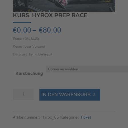
KURS: HYROX PREP RACE
Preisspanne:
€
0,00
–
€
80,00
€0,00
Enthält 0% MwSt.
bis
Kostenloser Versand
€80,00
Lieferzeit: keine Lieferzeit
Kursbuchung
Kurs:
A
IN DEN WARENKORB
HYROX
l
Prep
t
Race
e
Artikelnummer:
Hyrox_05
Kategorie:
Ticket
Menge
r