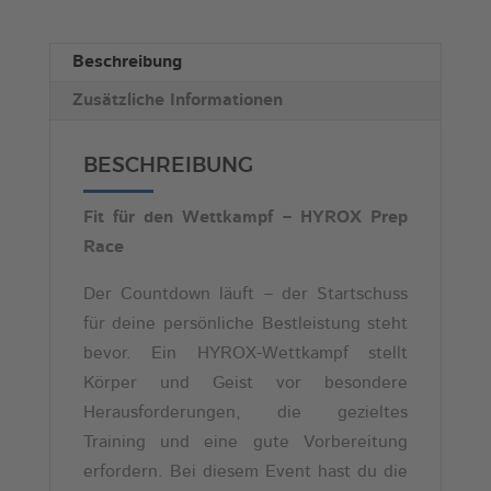
n
a
Beschreibung
t
Zusätzliche Informationen
i
v
e
BESCHREIBUNG
:
Fit für den Wettkampf – HYROX Prep
Race
Der Countdown läuft – der Startschuss
für deine persönliche Bestleistung steht
bevor. Ein HYROX-Wettkampf stellt
Körper und Geist vor besondere
Herausforderungen, die gezieltes
Training und eine gute Vorbereitung
erfordern. Bei diesem Event hast du die