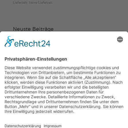
Lieferzeit: keine Lieferzeit
€20,00
Neuste Beiträge
Verein
HSC
KiSS
„Am Ende bekommt jeder ein
Schwimmabzeichen“
Sommercamps: Fußball, Tanz oder
Hockey
FSJ’ler (m/w/d) für die Sport-KiTa
Purzel gesucht!